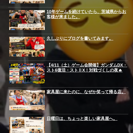
10年ゲームを続けていたら、茨城県からお
客様が来ました。
久しぶりにブログを書いてみます。
【4/11（土）ゲーム会開催】ガンダムDX・
スト6復活・ストⅡX！対戦づくしの夜🔥
家具屋に来たのに、なぜか笑って帰る店。
日曜日は、ちょっと楽しい家具屋へ。